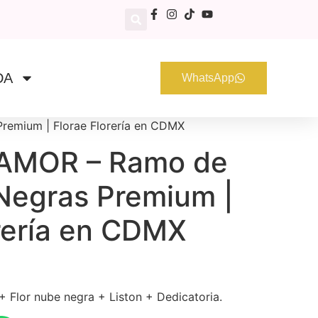
DA
WhatsApp
emium | Florae Florería en CDMX
AMOR – Ramo de
Negras Premium |
orería en CDMX
 Flor nube negra + Liston + Dedicatoria.