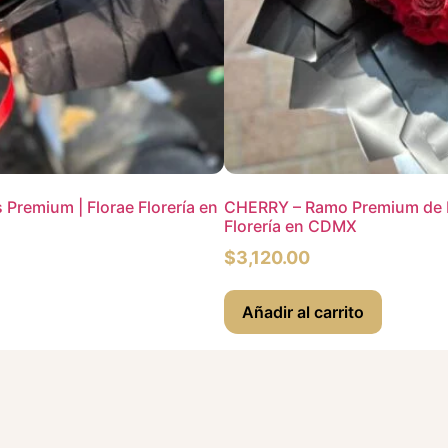
Premium | Florae Florería en
CHERRY – Ramo Premium de R
Florería en CDMX
$
3,120.00
Añadir al carrito