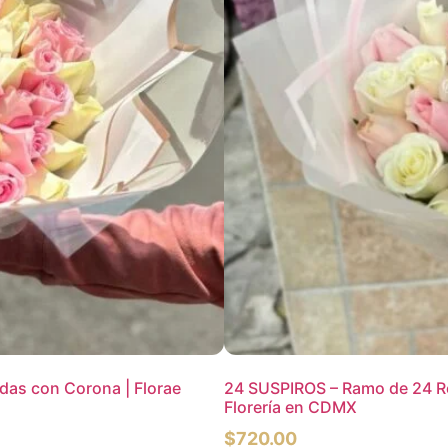
as con Corona | Florae
24 SUSPIROS – Ramo de 24 R
Florería en CDMX
$
720.00