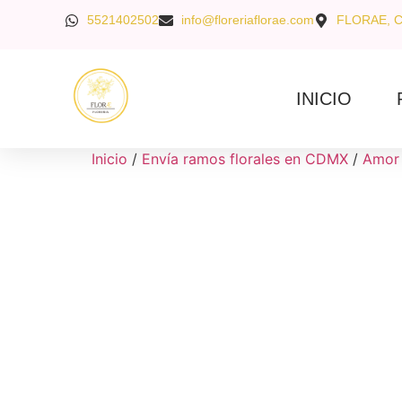
5521402502
info@floreriaflorae.com
FLORAE, 
INICIO
Inicio
/
Envía ramos florales en CDMX
/
Amor 