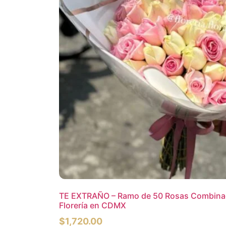
TE EXTRAÑO – Ramo de 50 Rosas Combinad
Florería en CDMX
$
1,720.00