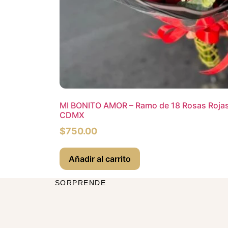
MI BONITO AMOR – Ramo de 18 Rosas Rojas 
CDMX
$
750.00
Añadir al carrito
SORPRENDE