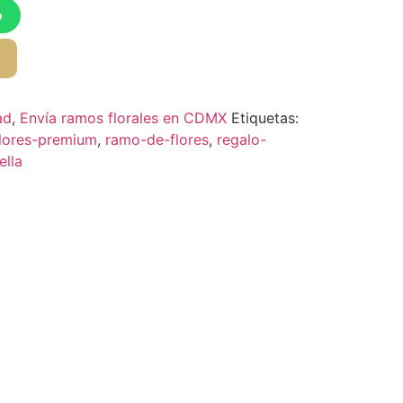
o
o
ad
,
Envía ramos florales en CDMX
Etiquetas:
flores-premium
,
ramo-de-flores
,
regalo-
ella