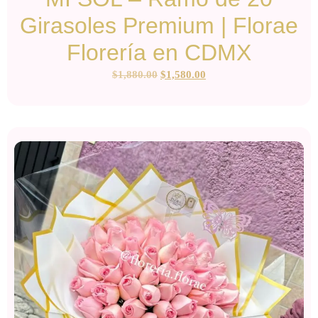
Girasoles Premium | Florae
Florería en CDMX
$
1,880.00
$
1,580.00