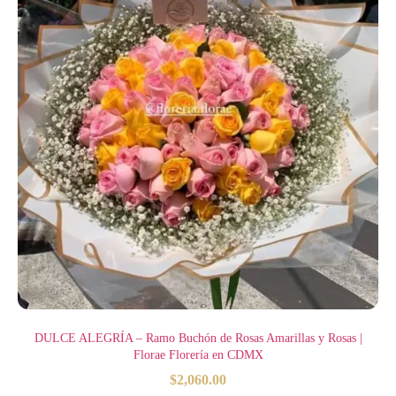
DULCE ALEGRÍA – Ramo Buchón de Rosas Amarillas y Rosas |
Florae Florería en CDMX
$
2,060.00