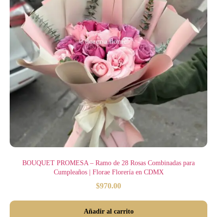
BOUQUET PROMESA – Ramo de 28 Rosas Combinadas para
Cumpleaños | Florae Florería en CDMX
$
970.00
Añadir al carrito