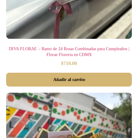
DIVA FLORAE – Ramo de 24 Rosas Combinadas para Cumpleaños |
Florae Florería en CDMX
$
710.00
Añadir al carrito