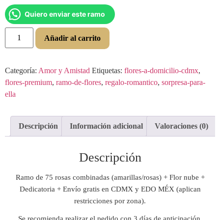
Quiero enviar este ramo
Añadir al carrito
Categoría:
Amor y Amistad
Etiquetas:
flores-a-domicilio-cdmx
,
flores-premium
,
ramo-de-flores
,
regalo-romantico
,
sorpresa-para-
ella
Descripción
Información adicional
Valoraciones (0)
Descripción
Ramo de 75 rosas combinadas (amarillas/rosas) + Flor nube +
Dedicatoria + Envío gratis en CDMX y EDO MÉX (aplican
restricciones por zona).
Se recomienda realizar el pedido con 3 días de anticipación.