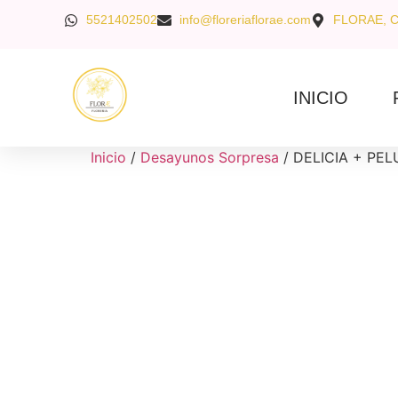
5521402502
info@floreriaflorae.com
FLORAE, 
INICIO
Inicio
/
Desayunos Sorpresa
/ DELICIA + PELU