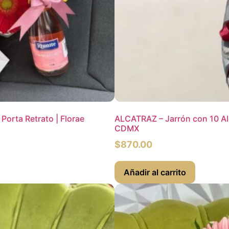
orta Retrato | Florae
ALCATRAZ – Jarrón con 10 Alc
CDMX
$
870.00
Añadir al carrito