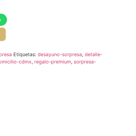
o
o
presa
Etiquetas:
desayuno-sorpresa
,
detalle-
omicilio-cdmx
,
regalo-premium
,
sorpresa-